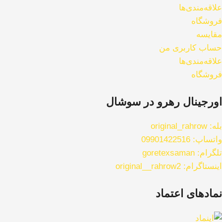
علاقه‌مندی‌ها
فروشگاه
مقایسه
حساب کاربری من
علاقه‌مندی‌ها
فروشگاه
اورجینال رهرو در سوشال
بله: original_rahrow
واتساپ: 09901422516
تلگرام: goretexsaman
اینستاگرام: original__rahrow2
نمادهای اعتماد