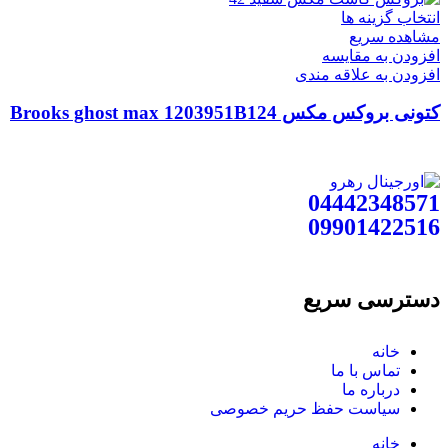
انتخاب گزینه ها
مشاهده سریع
افزودن به مقایسه
افزودن به علاقه مندی
کتونی بروکس مکس Brooks ghost max 1203951B124
04442348571
09901422516
دسترسی سریع
خانه
تماس با ما
درباره ما
سیاست حفظ حریم خصوصی
خانه