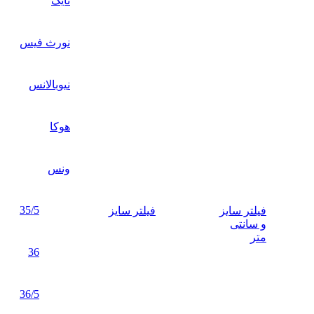
نایک
نورث فیس
نیوبالانس
هوکا
ونس
35/5
فیلتر سایز
فیلتر سایز
و سانتی
متر
36
36/5