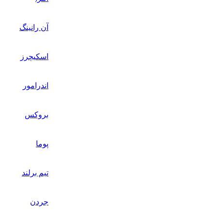
آن رانینگ
اسکیچرز
اندرامور
بروکس
پوما
تیم برلند
جردن