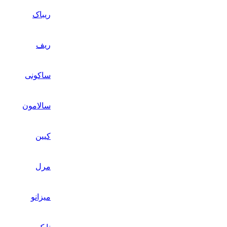
ریباک
ریف
ساکونی
سالامون
کیین
مرل
میزانو