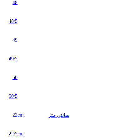
48
48/5
49
49/5
50
50/5
22cm
سانتی متر
22/5cm