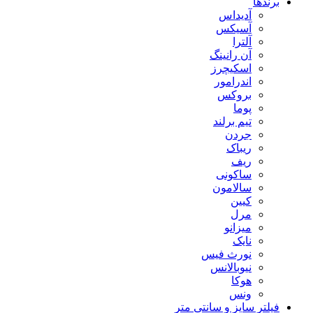
برندها
آدیداس
آسیکس
آلترا
آن رانینگ
اسکیچرز
اندرامور
بروکس
پوما
تیم برلند
جردن
ریباک
ریف
ساکونی
سالامون
کیین
مرل
میزانو
نایک
نورث فیس
نیوبالانس
هوکا
ونس
فیلتر سایز و سانتی متر