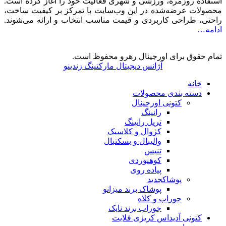
استفاده روزمره، ورزشی و شهری فعالیت خود را آغاز کرده است.
محصولات عرضه‌شده در این وب‌سایت با تمرکز بر کیفیت ساخت،
راحتی، طراحی کاربردی و قیمت مناسب انتخاب و ارائه می‌شوند.
ادامه…
تمام حقوق برای اورجینال رهرو محفوظ است.
آژانس دیجیتال مارکتینگ زندینو
خانه
دسته بندی محصولات
کتونی اورجینال
رانینگ
تریل رانینگ
کژوال و کلاسیک
والیبال و بسکتبال
تنیس
کوهنوردی
پیاده روی
پوشاک
جدید
پوشاک برند میزانو
جوراب و کلاه
جوراب برند نایک
کتونی آدیداس کریزی فلایت