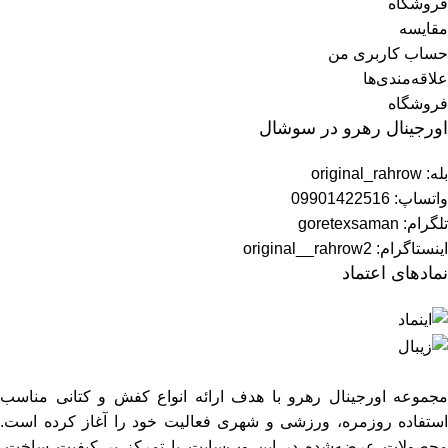
فروشگاه
مقایسه
حساب کاربری من
علاقه‌مندی‌ها
فروشگاه
اورجینال رهرو در سوشال
بله: original_rahrow
واتساپ: 09901422516
تلگرام: goretexsaman
اینستاگرام: original__rahrow2
نمادهای اعتماد
مجموعه اورجینال رهرو با هدف ارائه انواع کفش و کتانی مناسب
استفاده روزمره، ورزشی و شهری فعالیت خود را آغاز کرده است.
محصولات عرضه‌شده در این وب‌سایت با تمرکز بر کیفیت ساخت،