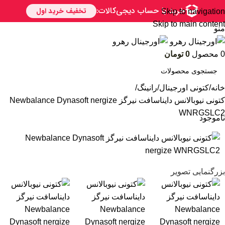
Skip to navigation
Skip to main content
منو
0
محصول
0
تومان
خانه
کتونی اورجینال
رانینگ
کتونی نیوبالانس دایناسافت نیرگز Newbalance Dynasoft nergize
WNRGSLC2
ناموجود
بزرگنمایی تصویر