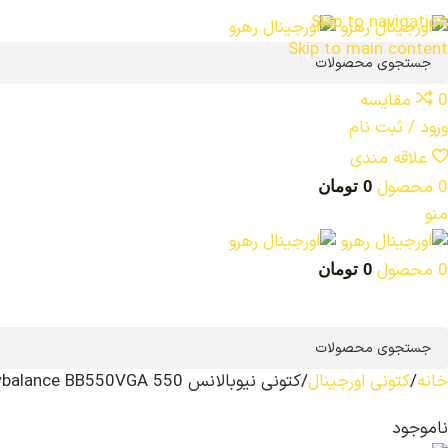
ADD ANYTHING HERE OR JUST REMOVE IT…
Skip to navigation
Skip to main content
0
مقایسه
ورود / ثبت نام
علاقه مندی
0
محصول
0
تومان
منو
0
محصول
0
تومان
خانه
کتونی اورجینال
کتونی نیوبالانس 550 Newbalance BB550VGA
ناموجود