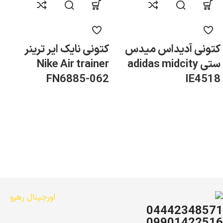
ایمیل
*
کتونی آدیداس میدس
کتونی نایک ایر ترینر
ستی adidas midcity
Nike Air trainer
FN6885-062
IE4518
ذخیره نام، ایمیل و وبسایت من در مرورگر برای زمانی که دوباره
دیدگاهی می‌نویسم.
04442348571
09901422516