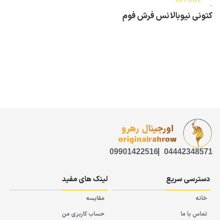
nebzed GX4283
کتونی نیوبالانس فرش فوم
ایکس 1080 Newbalance
freshfoam 1080
W1080X13
09901422516
04442348571
دسترسی سریع
لینک های مفید
خانه
مقایسه
تماس با ما
حساب کاربری من