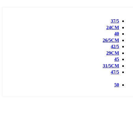
37/5
24CM
40
26/5CM
42/5
29CM
45
31/5CM
47/5
50