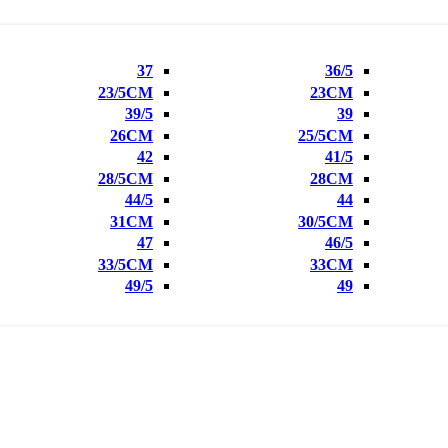
37
36/5
23/5CM
23CM
39/5
39
26CM
25/5CM
42
41/5
28/5CM
28CM
44/5
44
31CM
30/5CM
47
46/5
33/5CM
33CM
49/5
49