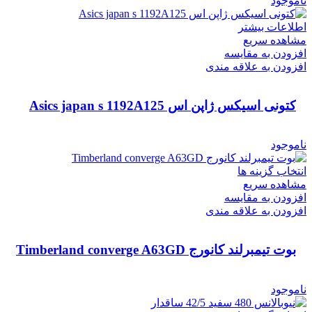
ناموجود
اطلاعات بیشتر
مشاهده سریع
افزودن به مقایسه
افزودن به علاقه مندی
کتونی اسیکس ژاپن اس Asics japan s 1192A125
ناموجود
انتخاب گزینه ها
مشاهده سریع
افزودن به مقایسه
افزودن به علاقه مندی
بوت تیمبرلند کانورج Timberland converge A63GD
ناموجود