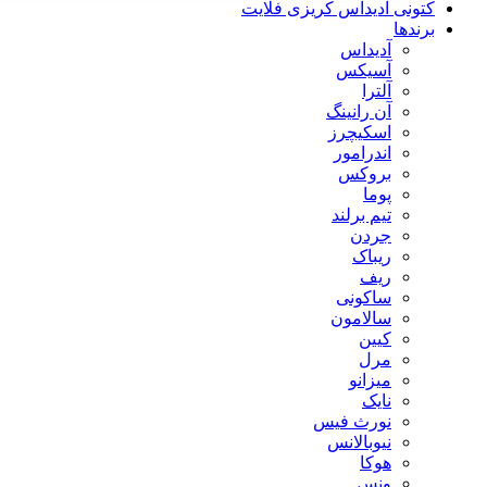
کتونی آدیداس کریزی فلایت
برندها
آدیداس
آسیکس
آلترا
آن رانینگ
اسکیچرز
اندرامور
بروکس
پوما
تیم برلند
جردن
ریباک
ریف
ساکونی
سالامون
کیین
مرل
میزانو
نایک
نورث فیس
نیوبالانس
هوکا
ونس