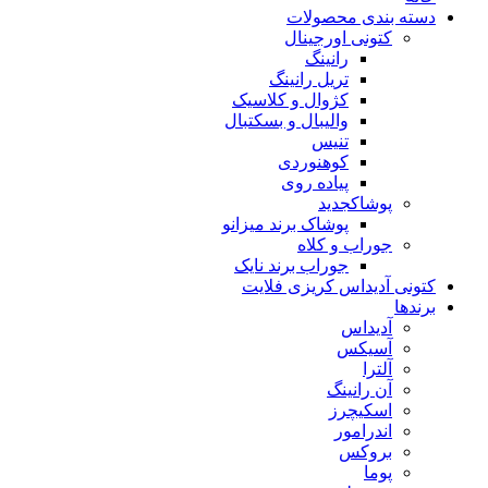
دسته بندی محصولات
کتونی اورجینال
رانینگ
تریل رانینگ
کژوال و کلاسیک
والیبال و بسکتبال
تنیس
کوهنوردی
پیاده روی
پوشاک
جدید
پوشاک برند میزانو
جوراب و کلاه
جوراب برند نایک
کتونی آدیداس کریزی فلایت
برندها
آدیداس
آسیکس
آلترا
آن رانینگ
اسکیچرز
اندرامور
بروکس
پوما