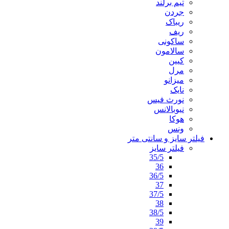
تیم برلند
جردن
ریباک
ریف
ساکونی
سالامون
کیین
مرل
میزانو
نایک
نورث فیس
نیوبالانس
هوکا
ونس
فیلتر سایز و سانتی متر
فیلتر سایز
35/5
36
36/5
37
37/5
38
38/5
39