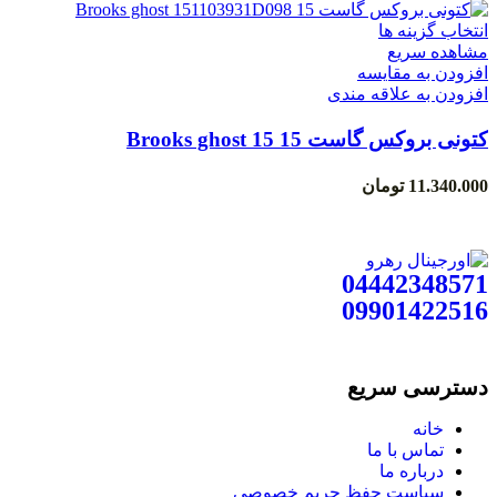
انتخاب گزینه ها
مشاهده سریع
افزودن به مقایسه
افزودن به علاقه مندی
کتونی بروکس گاست 15 Brooks ghost 15
1103931D098
11.340.000
تومان
04442348571
09901422516
دسترسی سریع
خانه
تماس با ما
درباره ما
سیاست حفظ حریم خصوصی