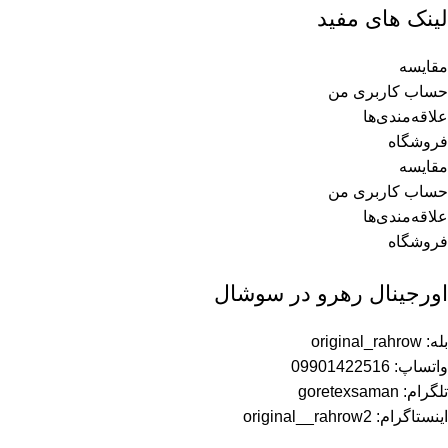
لینک های مفید
مقایسه
حساب کاربری من
علاقه‌مندی‌ها
فروشگاه
مقایسه
حساب کاربری من
علاقه‌مندی‌ها
فروشگاه
اورجینال رهرو در سوشال
بله: original_rahrow
واتساپ: 09901422516
تلگرام: goretexsaman
اینستاگرام: original__rahrow2