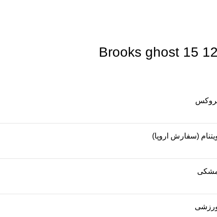
روکس
یتنام (سفارش اروپا)
شکی
رزشی