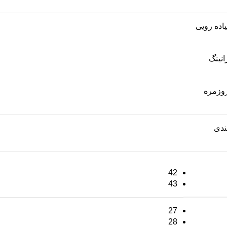
یاده رویی
انینگ
وزمره
ندی
42
43
27
28