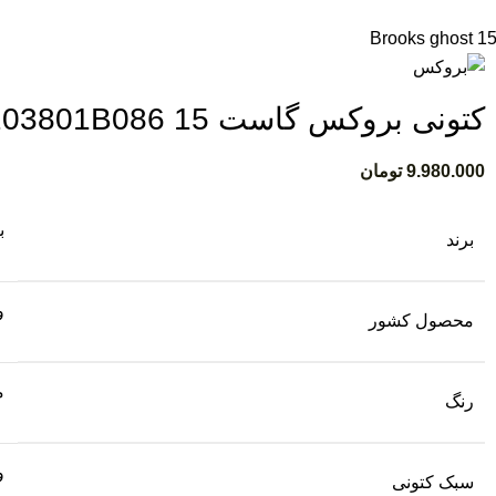
کتونی بروکس گاست 15 Brooks ghost 15 1203801B086
9.980.000
تومان
ب
برند
و
محصول کشور
م
رنگ
و
سبک کتونی