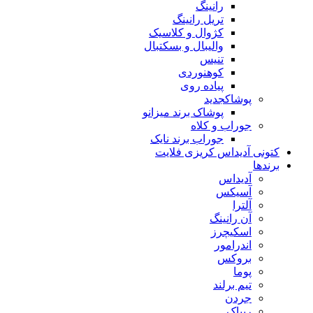
رانینگ
تریل رانینگ
کژوال و کلاسیک
والیبال و بسکتبال
تنیس
کوهنوردی
پیاده روی
پوشاک
جدید
پوشاک برند میزانو
جوراب و کلاه
جوراب برند نایک
کتونی آدیداس کریزی فلایت
برندها
آدیداس
آسیکس
آلترا
آن رانینگ
اسکیچرز
اندرامور
بروکس
پوما
تیم برلند
جردن
ریباک