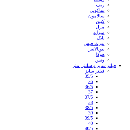
ریف
ساکونی
سالامون
کیین
مرل
میزانو
نایک
نورث فیس
نیوبالانس
هوکا
ونس
فیلتر سایز و سانتی متر
فیلتر سایز
35/5
36
36/5
37
37/5
38
38/5
39
39/5
40
40/5