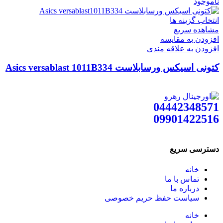
ناموجود
انتخاب گزینه ها
مشاهده سریع
افزودن به مقایسه
افزودن به علاقه مندی
کتونی اسیکس ورسابلاست Asics versablast 1011B334
04442348571
09901422516
دسترسی سریع
خانه
تماس با ما
درباره ما
سیاست حفظ حریم خصوصی
خانه