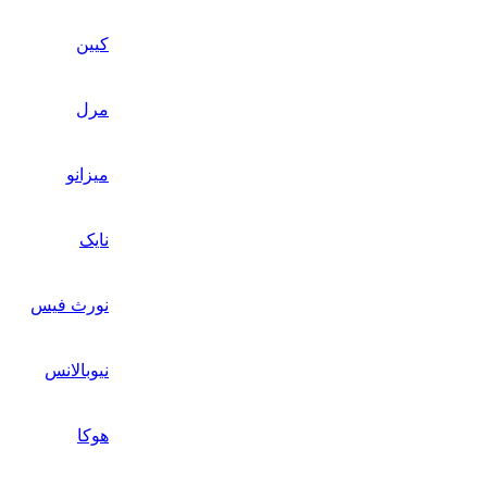
کیین
مرل
میزانو
نایک
نورث فیس
نیوبالانس
هوکا