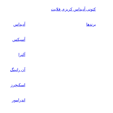
کتونی آدیداس کریزی فلایت
برندها
آدیداس
آسیکس
آلترا
آن رانینگ
اسکیچرز
اندرامور