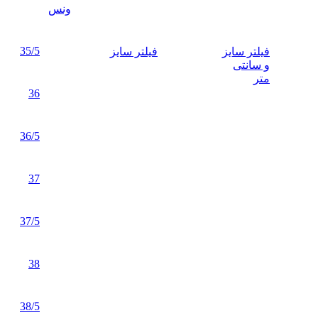
ونس
35/5
فیلتر سایز
فیلتر سایز
و سانتی
متر
36
36/5
37
37/5
38
38/5