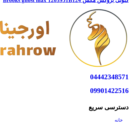
کتونی بروکس مکس Brooks ghost max 1203951B124
04442348571
09901422516
دسترسی سریع
خانه