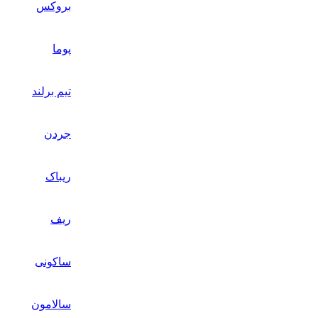
بروکس
پوما
تیم برلند
جردن
ریباک
ریف
ساکونی
سالامون