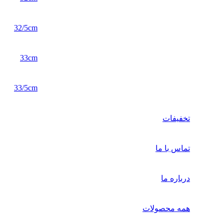
32/5cm
33cm
33/5cm
تخفیفات
تماس با ما
درباره ما
همه محصولات