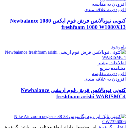
افزودن به مقایسه
افزودن به علاقه مندی
کتونی نیوبالانس فرش فوم ایکس 1080 Newbalance
freshfoam 1080 W1080X13
ناموجود
اطلاعات بیشتر
مشاهده سریع
افزودن به مقایسه
افزودن به علاقه مندی
کتونی نیوبالانس فرش فوم اریشی Newbalance
freshfoam arishi WARISMC4
انتخاب گزینه ها
این محصول دارای انواع مختلفی می باشد. گزینه ها