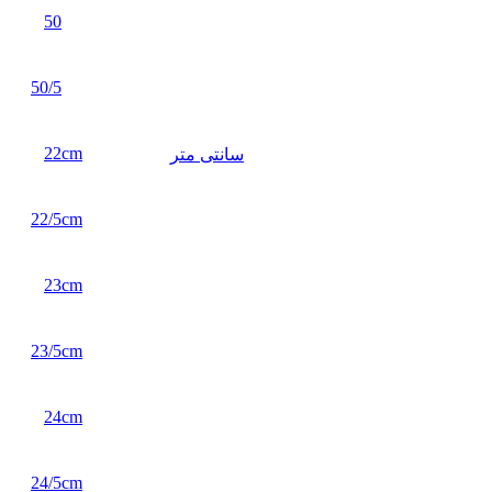
50
50/5
22cm
سانتی متر
22/5cm
23cm
23/5cm
24cm
24/5cm