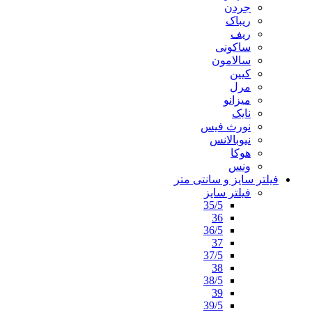
جردن
ریباک
ریف
ساکونی
سالامون
کیین
مرل
میزانو
نایک
نورث فیس
نیوبالانس
هوکا
ونس
فیلتر سایز و سانتی متر
فیلتر سایز
35/5
36
36/5
37
37/5
38
38/5
39
39/5