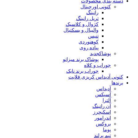
دسته بندی محصولات
کتونی اورجینال
رانینگ
تریل رانینگ
کژوال و کلاسیک
والیبال و بسکتبال
تنیس
کوهنوردی
پیاده روی
پوشاک
جدید
پوشاک برند میزانو
جوراب و کلاه
جوراب برند نایک
کتونی آدیداس کریزی فلایت
برندها
آدیداس
آسیکس
آلترا
آن رانینگ
اسکیچرز
اندرامور
بروکس
پوما
تیم برلند