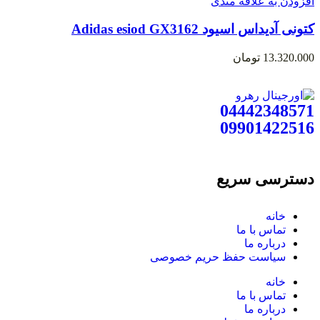
افزودن به علاقه مندی
کتونی آدیداس اسیود Adidas esiod GX3162
13.320.000
تومان
04442348571
09901422516
دسترسی سریع
خانه
تماس با ما
درباره ما
سیاست حفظ حریم خصوصی
خانه
تماس با ما
درباره ما