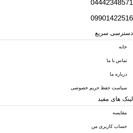
04442348571
09901422516
دسترسی سریع
خانه
تماس با ما
درباره ما
سیاست حفظ حریم خصوصی
لینک های مفید
مقایسه
حساب کاربری من