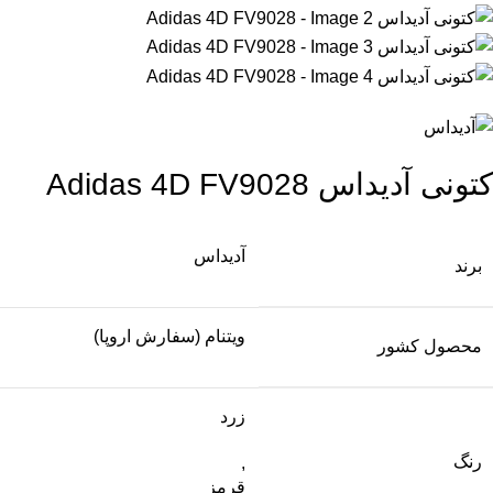
کتونی آدیداس Adidas 4D FV9028
آدیداس
برند
ویتنام (سفارش اروپا)
محصول کشور
زرد
رنگ
,
قرمز