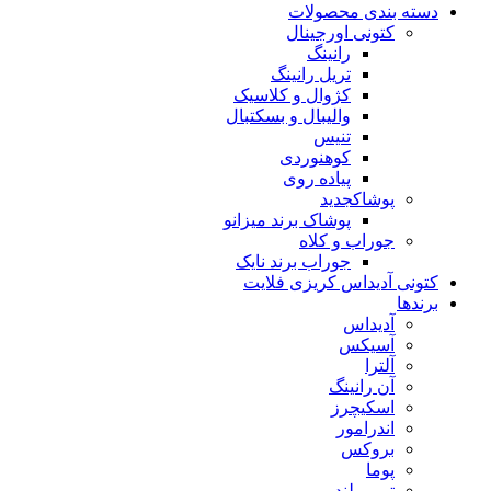
دسته بندی محصولات
کتونی اورجینال
رانینگ
تریل رانینگ
کژوال و کلاسیک
والیبال و بسکتبال
تنیس
کوهنوردی
پیاده روی
پوشاک
جدید
پوشاک برند میزانو
جوراب و کلاه
جوراب برند نایک
کتونی آدیداس کریزی فلایت
برندها
آدیداس
آسیکس
آلترا
آن رانینگ
اسکیچرز
اندرامور
بروکس
پوما
تیم برلند