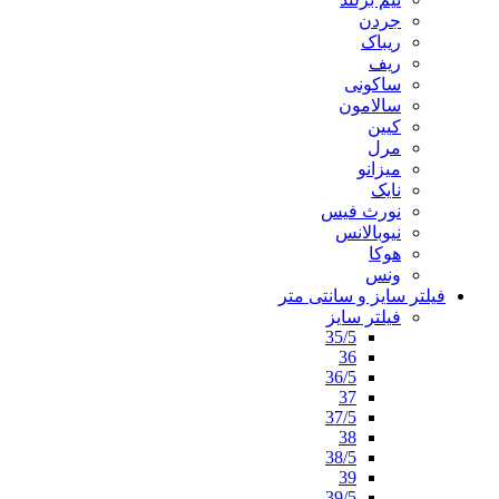
جردن
ریباک
ریف
ساکونی
سالامون
کیین
مرل
میزانو
نایک
نورث فیس
نیوبالانس
هوکا
ونس
فیلتر سایز و سانتی متر
فیلتر سایز
35/5
36
36/5
37
37/5
38
38/5
39
39/5